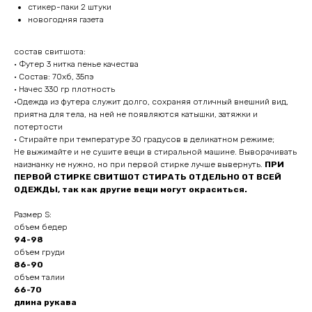
стикер-паки 2 штуки
новогодняя газета
состав свитшота:
• Футер 3 нитка пенье качества
• Состав: 70хб, 35пэ
• Начес 330 гр плотность
•Одежда из футера служит долго, сохраняя отличный внешний вид,
приятна для тела, на ней не появляются катышки, затяжки и
потертости
• Стирайте при температуре 30 градусов в деликатном режиме;
Не выжимайте и не сушите вещи в стиральной машине. Выворачивать
наизнанку не нужно, но при первой стирке лучше вывернуть.
ПРИ
ПЕРВОЙ СТИРКЕ СВИТШОТ СТИРАТЬ ОТДЕЛЬНО ОТ ВСЕЙ
ОДЕЖДЫ, так как другие вещи могут окраситься.
Размер S:
объем бедер
94-98
объем груди
86-90
объем талии
66-70
длина рукава