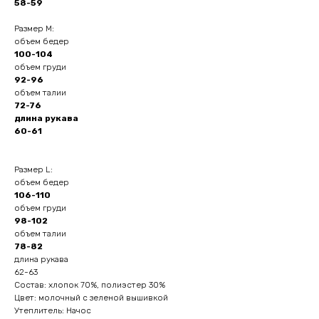
58-59
Размер M:
объем бедер
100-104
объем груди
92-96
объем талии
72-76
длина рукава
60-61
Размер L:
объем бедер
106-110
объем груди
98-102
объем талии
78-82
длина рукава
62-63
Состав: хлопок 70%, полиэстер 30%
Цвет: молочный с зеленой вышивкой
Утеплитель: Начос