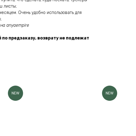
ш листы;
есяцем. Очень удобно использовать для
;
ана anyaempire
по предзаказу, возврату не подлежат
NEW
NEW