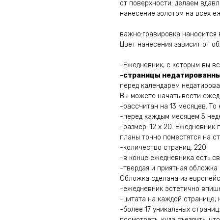
от поверхности: делаем вдавл
нанесение золотом на всех еж
важно:гравировка наносится в
Цвет нанесения зависит от о
-Ежедневник, с которым вы вс
-страницы недатированн
перед календарем недатирова
Вы можете начать вести ежедн
-рассчитан на 13 месяцев. То 
-перед каждым месяцем 5 нед
-размер: 12 х 20. Ежедневник
планы точно поместятся на ст
-количество страниц: 220;
-в конце ежедневника есть св
-твердая и приятная обложка
Обложка сделана из европейс
-ежедневник эстетично впишет
-цитата на каждой странице, 
-более 17 уникальных страниц:
посмотреть, куда съездить, что