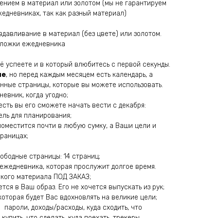
ением в материал или золотом (мы не гарантируем
едневниках, так как разный материал)
давливание в материал (без цвете) или золотом.
бложки ежедневника
ё успеете и в который влюбитесь с первой секунды.
ые
, но перед каждым месяцем есть календарь, а
нные страницы, которые вы можете использовать.
евник, когда угодно;
есть вы его сможете начать вести с декабря:
ель для планирования;
 поместится почти в любую сумку, а Ваши цели и
раницах;
ободные страницы: 14 страниц;
 ежедневника, которая прослужит долгое время.
кого материала ПОД ЗАКАЗ;
ся в Ваш образ. Его не хочется выпускать из рук;
которая будет Вас вдохновлять на великие цели;
 пароли, доходы/расходы, куда сходить, что
 купить, что сделать, куда поехать, трекеры