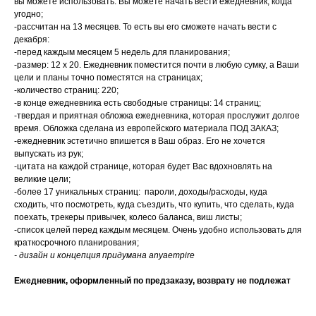
вы можете использовать. Вы можете начать вести ежедневник, когда
угодно;
-рассчитан на 13 месяцев. То есть вы его сможете начать вести с
декабря:
-перед каждым месяцем 5 недель для планирования;
-размер: 12 х 20. Ежедневник поместится почти в любую сумку, а Ваши
цели и планы точно поместятся на страницах;
-количество страниц: 220;
-в конце ежедневника есть свободные страницы: 14 страниц;
-твердая и приятная обложка ежедневника, которая прослужит долгое
время. Обложка сделана из европейского материала ПОД ЗАКАЗ;
-ежедневник эстетично впишется в Ваш образ. Его не хочется
выпускать из рук;
-цитата на каждой странице, которая будет Вас вдохновлять на
великие цели;
-более 17 уникальных страниц: пароли, доходы/расходы, куда
сходить, что посмотреть, куда съездить, что купить, что сделать, куда
поехать, трекеры привычек, колесо баланса, виш листы;
-список целей перед каждым месяцем. Очень удобно использовать для
краткосрочного планирования;
- дизайн и концепция придумана anyaempire
Ежедневник, оформленный по предзаказу, возврату не подлежат