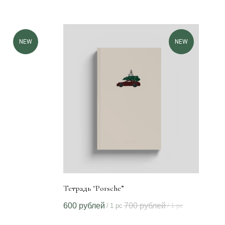
NEW
NEW
Тетрадь "Porsche”
600
рублей
700
рублей
/
1 pc
/
1 pc