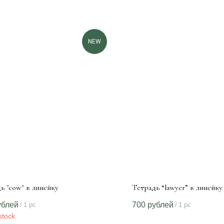
NEW
ь "cow" в линейку
Тетрадь “lawyer” в линейку
ублей
700
рублей
/
1 pc
/
1 pc
stock