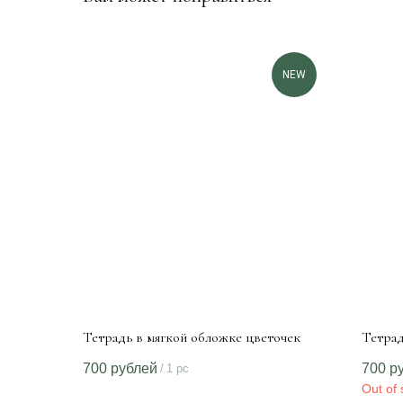
NEW
Тетрадь в мягкой обложке цветочек
Тетрад
700
рублей
700
р
/
1 pc
Out of 