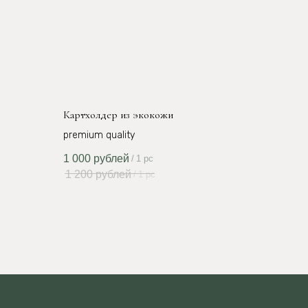
Картхолдер из экокожи
premium quality
1 000
рублей
/
1 pc
1 200
рублей
/
1 pc